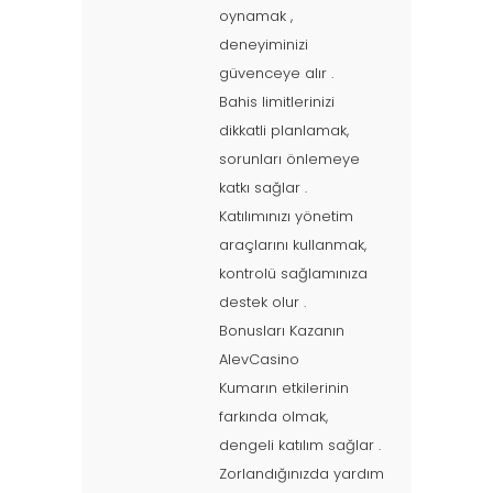
oynamak ,
deneyiminizi
güvenceye alır .
Bahis limitlerinizi
dikkatli planlamak,
sorunları önlemeye
katkı sağlar .
Katılımınızı yönetim
araçlarını kullanmak,
kontrolü sağlamınıza
destek olur .
Bonusları Kazanın
AlevCasino
Kumarın etkilerinin
farkında olmak,
dengeli katılım sağlar .
Zorlandığınızda yardım