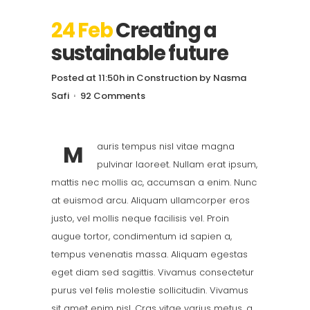
24 Feb
Creating a
sustainable future
Posted at 11:50h
in
Construction
by
Nasma
Safi
92 Comments
M
auris tempus nisl vitae magna
pulvinar laoreet. Nullam erat ipsum,
mattis nec mollis ac, accumsan a enim. Nunc
at euismod arcu. Aliquam ullamcorper eros
justo, vel mollis neque facilisis vel. Proin
augue tortor, condimentum id sapien a,
tempus venenatis massa. Aliquam egestas
eget diam sed sagittis. Vivamus consectetur
purus vel felis molestie sollicitudin. Vivamus
sit amet enim nisl. Cras vitae varius metus, a